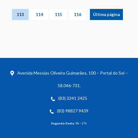
113
114
115
116
Última página
Avenida Messias Oliveira Guimarães, 100 – Portal do Sol –
58.046-731.
(83) 3241 2425
(83) 98827 9439
Segunda-Sexta:
9h - 17h